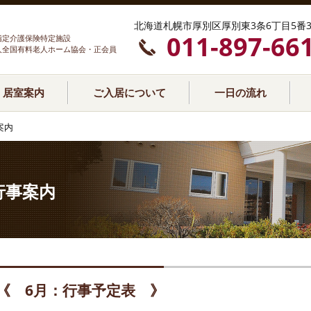
北海道札幌市厚別区厚別東3条6丁目5番3
011-897-66
指定介護保険特定施設
人全国有料老人ホーム協会・正会員
居室案内
ご入居について
一日の流れ
案内
行事案内
《 6月：行事予定表 》