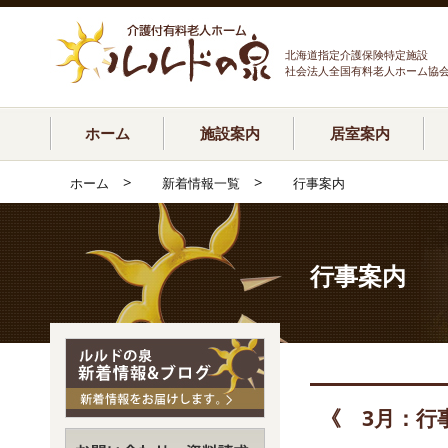
北海道指定介護保険特定施設
社会法人全国有料老人ホーム協
ホーム
施設案内
居室案内
>
>
ホーム
新着情報一覧
行事案内
行事案内
《 3月：行