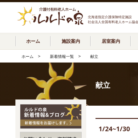
北海道指定介護保険特定施設
社会法人全国有料老人ホーム協
ホーム
施設案内
居室案内
>
>
ホーム
新着情報一覧
献立
献立
1/24~1/