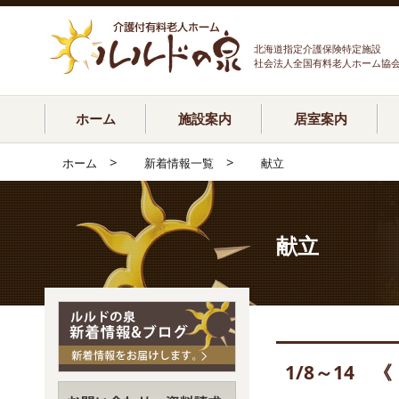
北海道指定介護保険特定施設
社会法人全国有料老人ホーム協
ホーム
施設案内
居室案内
>
>
ホーム
新着情報一覧
献立
献立
1/8～14 