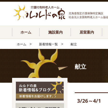
北海道指定介護保険特定施設
社会法人全国有料老人ホーム協
ホーム
施設案内
居室案内
>
>
ホーム
新着情報一覧
献立
献立
3/26～4/