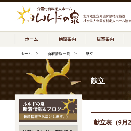
北海道指定介護保険特定施設
社会法人全国有料老人ホーム協
ホーム
施設案内
居室案内
>
>
ホーム
新着情報一覧
献立
献立
献立表（9月2