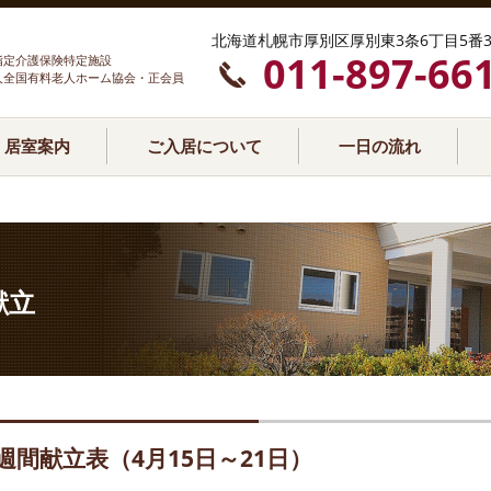
北海道札幌市厚別区厚別東3条6丁目5番3
011-897-66
指定介護保険特定施設
人全国有料老人ホーム協会・正会員
居室案内
ご入居について
一日の流れ
献立
週間献立表（4月15日～21日）