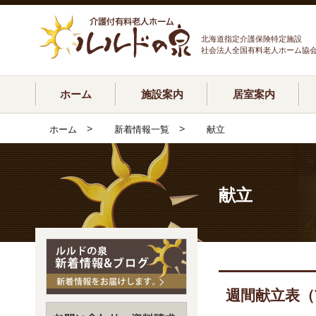
北海道指定介護保険特定施設
社会法人全国有料老人ホーム協
ホーム
施設案内
居室案内
>
>
ホーム
新着情報一覧
献立
献立
週間献立表（