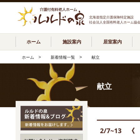
北海道指定介護保険特定施設
社会法人全国有料老人ホーム協
ホーム
施設案内
居室案内
>
>
ホーム
新着情報一覧
献立
献立
2/7~13 