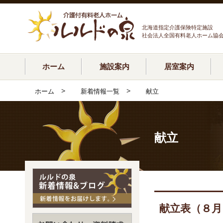
北海道指定介護保険特定施設
社会法人全国有料老人ホーム協
ホーム
施設案内
居室案内
>
>
ホーム
新着情報一覧
献立
献立
献立表（８月