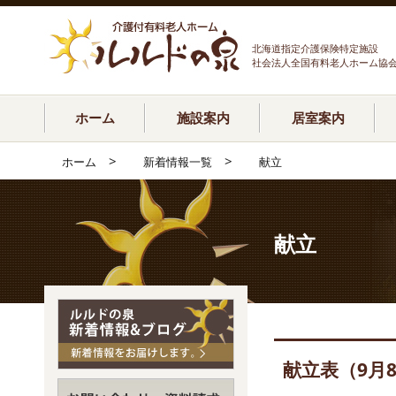
北海道指定介護保険特定施設
社会法人全国有料老人ホーム協
ホーム
施設案内
居室案内
>
>
ホーム
新着情報一覧
献立
献立
献立表（9月