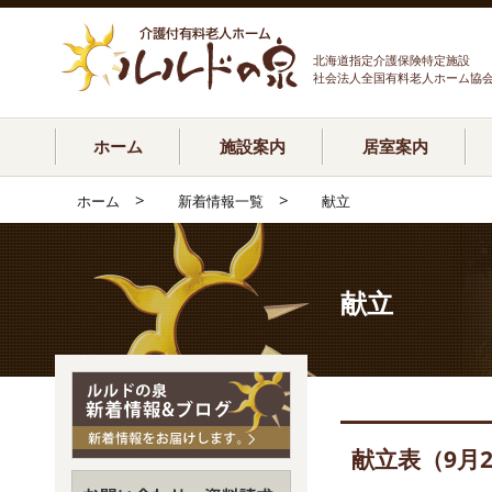
北海道指定介護保険特定施設
社会法人全国有料老人ホーム協
ホーム
施設案内
居室案内
>
>
ホーム
新着情報一覧
献立
献立
献立表（9月