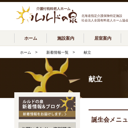
北海道指定介護保険特定施設
社会法人全国有料老人ホーム協
ホーム
施設案内
居室案内
>
>
ホーム
新着情報一覧
献立
献立
誕生会メニュ