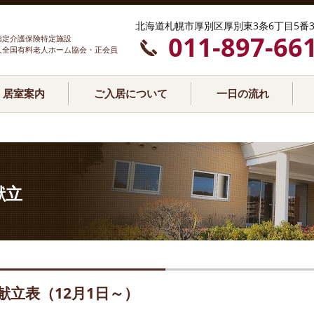
北海道札幌市厚別区厚別東3条6丁目5番3
011-897-66
指定介護保険特定施設
人全国有料老人ホーム協会・正会員
居室案内
ご入居について
一日の流れ
献立
献立表（12月1日～）