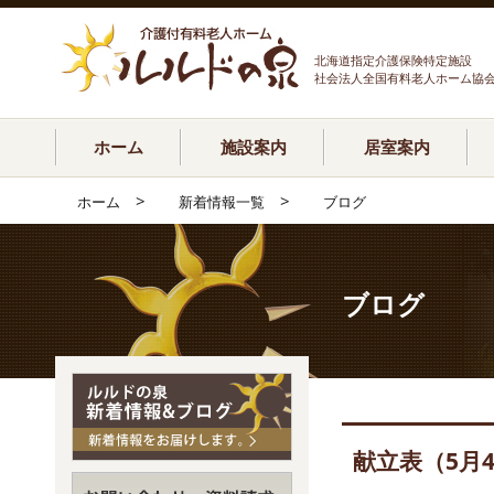
北海道指定介護保険特定施設
社会法人全国有料老人ホーム協
ホーム
施設案内
居室案内
>
>
ホーム
新着情報一覧
ブログ
ブログ
献立表（5月