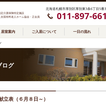
北海道札幌市厚別区厚別東3条6丁目5番3
011-897-66
指定介護保険特定施設
人全国有料老人ホーム協会・正会員
居室案内
ご入居について
一日の流れ
グ
ブログ
献立表（６月８日～）