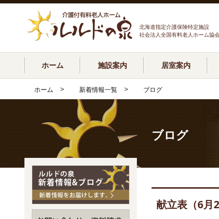
北海道指定介護保険特定施設
社会法人全国有料老人ホーム協
ホーム
施設案内
居室案内
>
>
ホーム
新着情報一覧
ブログ
ブログ
献立表（6月