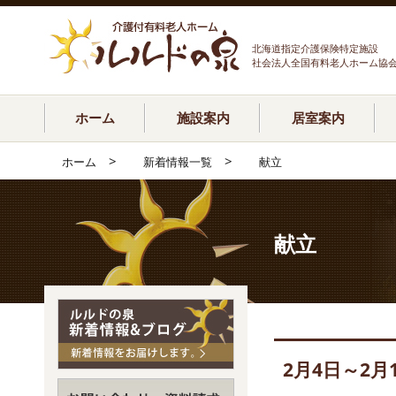
北海道指定介護保険特定施設
社会法人全国有料老人ホーム協
ホーム
施設案内
居室案内
>
>
ホーム
新着情報一覧
献立
献立
2月4日～2月