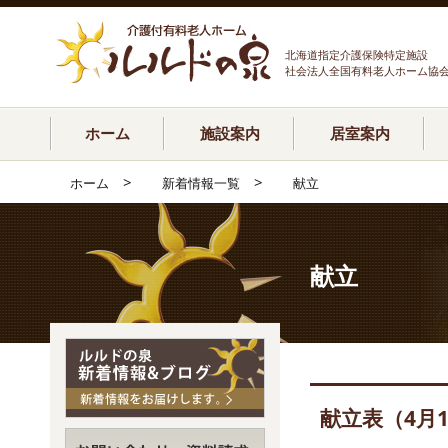
北海道指定介護保険特定施設
社会法人全国有料老人ホーム協
ホーム
施設案内
居室案内
>
>
ホーム
新着情報一覧
献立
献立
献立表（4月1