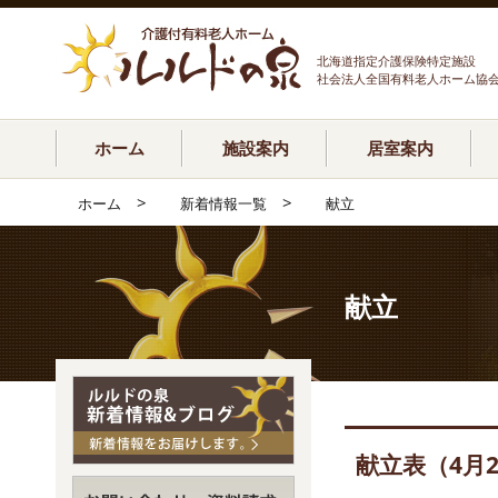
北海道指定介護保険特定施設
社会法人全国有料老人ホーム協
ホーム
施設案内
居室案内
>
>
ホーム
新着情報一覧
献立
献立
献立表（4月