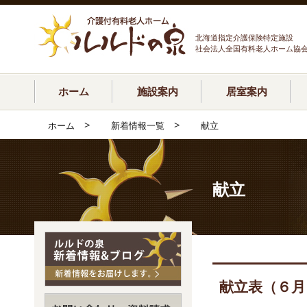
北海道指定介護保険特定施設
社会法人全国有料老人ホーム協
ホーム
施設案内
居室案内
>
>
ホーム
新着情報一覧
献立
献立
献立表（６月