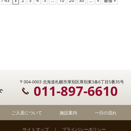
 / 43
1
2
3
4
5
...
10
20
30
...
»
最後 »
〒004-0003 北海道札幌市厚別区厚別東3条6丁目5番35号
011-897-6610
で
ご入居について
施設案内
一日の流れ
サイトマップ
｜
プライバシーポリシー