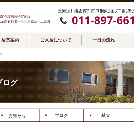
北海道札幌市厚別区厚別東3条6丁目5番3
011-897-66
指定介護保険特定施設
人全国有料老人ホーム協会・正会員
居室案内
ご入居について
一日の流れ
グ
ブログ
お知らせ
ブログ
献立